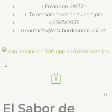
Ir
Envíos en 48/72h
al
Te asesoramoes en tu compra
contenido
658782653
contacto@elsabordeandalucia.es
Menú
0
El Sabor de