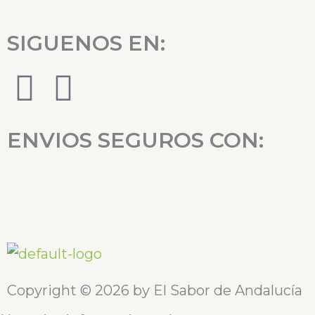
SIGUENOS EN:
F
I
a
n
ENVIOS SEGUROS CON:
c
s
e
t
b
a
o
g
o
r
Copyright © 2026 by El Sabor de Andalucía