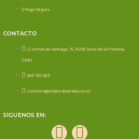
Pago Seguro
CONTACTO
C/ Armas de Santiago, 15, 11408 Jerez de la Frontera,
Cádiz
658 782 653
contacto@elsabordeandalucia.es
SIGUENOS EN:
F
I