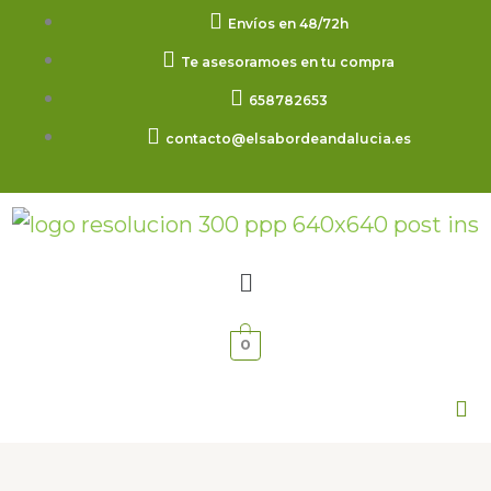
Ir
Envíos en 48/72h
al
Te asesoramoes en tu compra
contenido
658782653
contacto@elsabordeandalucia.es
Menú
0