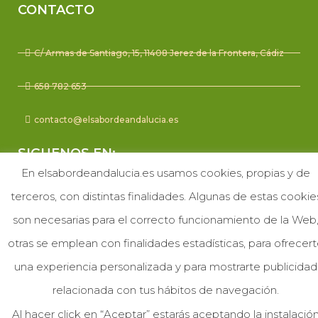
CONTACTO
C/ Armas de Santiago, 15, 11408 Jerez de la Frontera, Cádiz
658 782 653
contacto@elsabordeandalucia.es
SIGUENOS EN:
En elsabordeandalucia.es usamos cookies, propias y de
F
I
terceros, con distintas finalidades. Algunas de estas cookie
a
n
son necesarias para el correcto funcionamiento de la Web
c
s
ENVIOS SEGUROS CON:
otras se emplean con finalidades estadísticas, para ofrecer
e
t
una experiencia personalizada y para mostrarte publicidad
b
a
relacionada con tus hábitos de navegación.
Al hacer click en “Aceptar” estarás aceptando la instalació