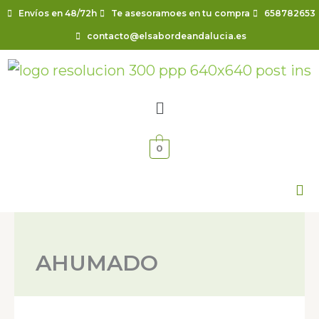
Ir
Envíos en 48/72h
Te asesoramoes en tu compra
658782653
al
contacto@elsabordeandalucia.es
contenido
Menú
0
AHUMADO