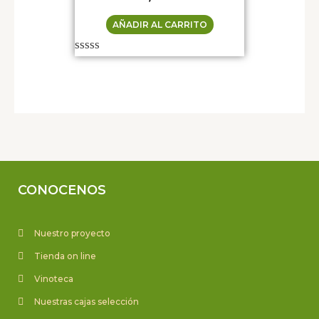
AÑADIR AL CARRITO
Valorado
con
0
de
5
CONOCENOS
Nuestro proyecto
Tienda on line
Vinoteca
Nuestras cajas selección