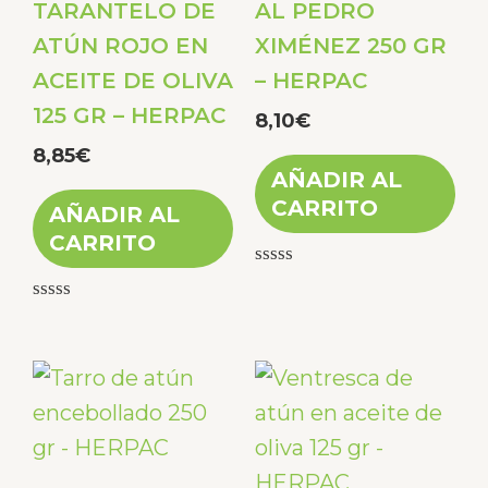
TARANTELO DE
AL PEDRO
ATÚN ROJO EN
XIMÉNEZ 250 GR
ACEITE DE OLIVA
– HERPAC
125 GR – HERPAC
8,10
€
8,85
€
AÑADIR AL
CARRITO
AÑADIR AL
CARRITO
Valorado
con
Valorado
0
con
de
0
5
de
5