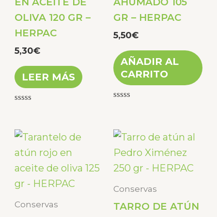
EN ACEITE DE
AHUMADO 105
OLIVA 120 GR –
GR – HERPAC
HERPAC
5,50
€
5,30
€
AÑADIR AL
CARRITO
LEER MÁS
Valorado
Valorado
con
con
0
0
de
de
5
5
Conservas
Conservas
TARRO DE ATÚN