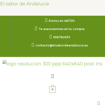
Ir
El sabor de Andalucía
al
contenido
Envíos en 48/72h
Te asesoramoes en tu compra
658782653
contacto@elsabordeandalucia.es
Menú
0