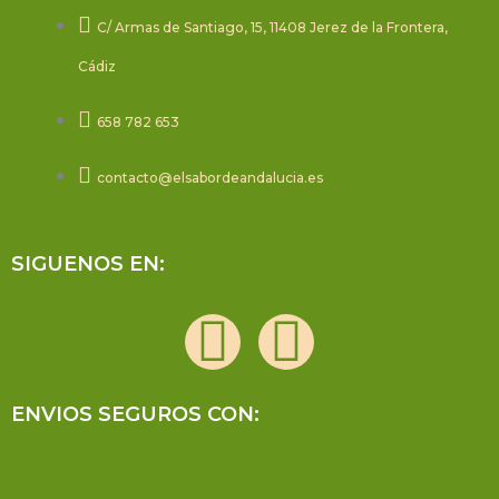
C/ Armas de Santiago, 15, 11408 Jerez de la Frontera,
Cádiz
658 782 653
contacto@elsabordeandalucia.es
SIGUENOS EN:
F
I
a
n
ENVIOS SEGUROS CON:
c
s