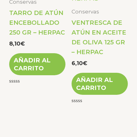
Conservas
Conservas
TARRO DE ATÚN
ENCEBOLLADO
VENTRESCA DE
250 GR – HERPAC
ATÚN EN ACEITE
DE OLIVA 125 GR
8,10
€
– HERPAC
AÑADIR AL
6,10
€
CARRITO
AÑADIR AL
CARRITO
Valorado
con
0
de
Valorado
5
con
0
de
5