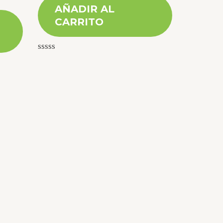
AÑADIR AL
CARRITO
Valorado
con
0
de
5