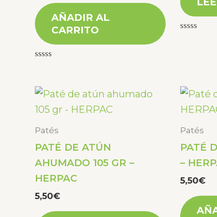
LEE
AÑADIR AL
CARRITO
Valorado
con
0
de
Valorado
5
con
0
de
5
Patés
Patés
PATÉ DE ATÚN
PATÉ 
AHUMADO 105 GR –
– HER
HERPAC
5,50
€
5,50
€
AÑA