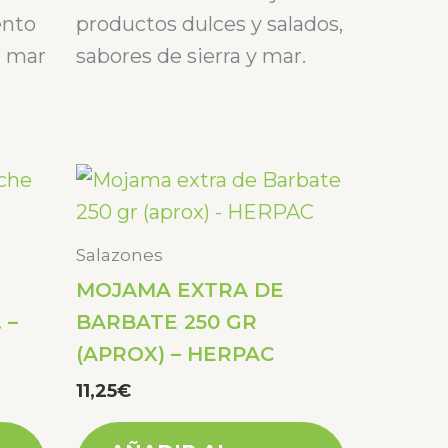
con
0
ento
productos dulces y salados,
de
5
a mar
sabores de sierra y mar.
Salazones
MOJAMA EXTRA DE
 –
BARBATE 250 GR
(APROX) – HERPAC
11,25
€