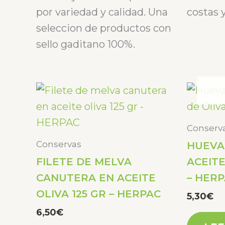
con
con
0
0
por variedad y calidad. Una
costas y
de
de
5
5
seleccion de productos con
sello gaditano 100%.
Conserv
Conservas
HUEVA
FILETE DE MELVA
ACEITE
CANUTERA EN ACEITE
– HER
OLIVA 125 GR – HERPAC
5,30
€
6,50
€