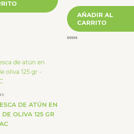
RITO
AÑADIR AL
CARRITO
Valorado
con
0
de
5
as
ESCA DE ATÚN EN
 DE OLIVA 125 GR
PAC