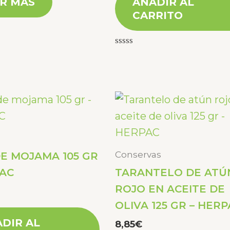
R MÁS
AÑADIR AL
CARRITO
Valorado
con
0
de
5
Conservas
DE MOJAMA 105 GR
PAC
TARANTELO DE ATÚ
ROJO EN ACEITE DE
OLIVA 125 GR – HER
DIR AL
8,85
€