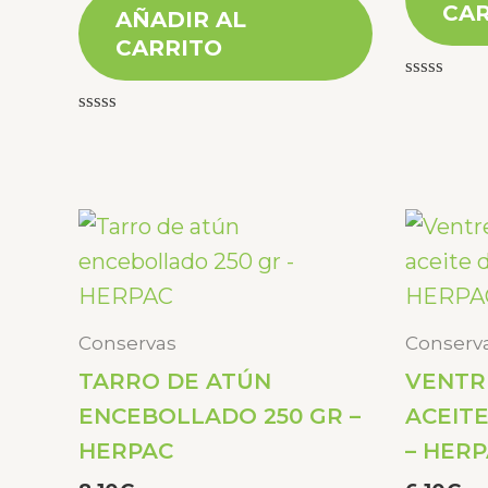
CAR
AÑADIR AL
CARRITO
Valorado
con
Valorado
0
con
de
0
5
de
5
Conservas
Conserv
TARRO DE ATÚN
VENTR
ENCEBOLLADO 250 GR –
ACEITE
HERPAC
– HER