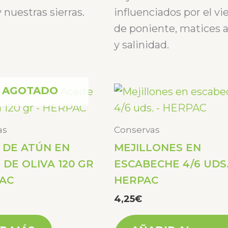
con
0
 nuestras sierras.
influenciados por el vi
de
5
de poniente, matices 
y salinidad.
AGOTADO
as
Conservas
 DE ATÚN EN
MEJILLONES EN
 DE OLIVA 120 GR
ESCABECHE 4/6 UDS.
PAC
HERPAC
4,25
€