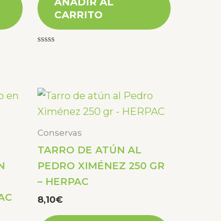
AÑADIR AL
CARRITO
Valorado
con
0
de
5
Conservas
TARRO DE ATÚN AL
N
PEDRO XIMÉNEZ 250 GR
– HERPAC
PAC
8,10
€