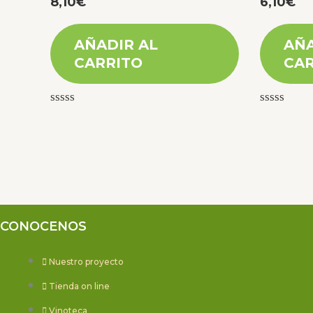
8,10
€
6,10
€
AÑADIR AL
AÑA
CARRITO
CAR
Valorado
Valorado
con
con
0
0
de
de
5
5
CONOCENOS
Nuestro proyecto
Tienda on line
Vinoteca