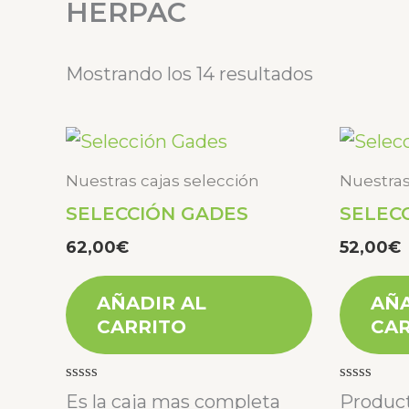
HERPAC
Mostrando los 14 resultados
Nuestras cajas selección
Nuestras
SELECCIÓN GADES
SELEC
62,00
€
52,00
€
AÑADIR AL
AÑA
CARRITO
CAR
Valorado
Valorado
Es la caja mas completa
Product