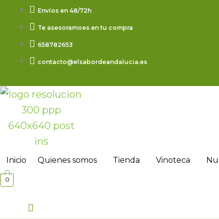
Ir
Envíos en 48/72h
al
Te asesoramoes en tu compra
contenido
658782653
contacto@elsabordeandalucia.es
Inicio
Quienes somos
Tienda
Vinoteca
Nue
0