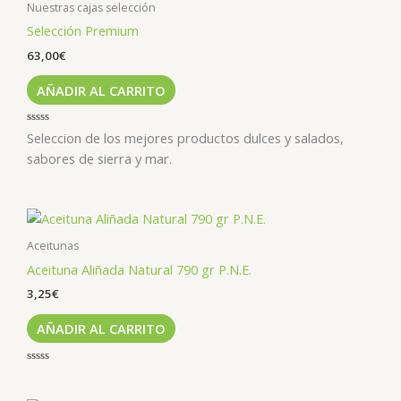
Nuestras cajas selección
Selección Premium
63,00
€
AÑADIR AL CARRITO
Valorado
Seleccion de los mejores productos dulces y salados,
con
0
sabores de sierra y mar.
de
5
Aceitunas
Aceituna Aliñada Natural 790 gr P.N.E.
3,25
€
AÑADIR AL CARRITO
Valorado
con
0