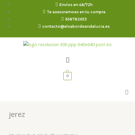
Ir
Envíos en 48/72h
al
Te asesoramoes en tu compra
contenido
658782653
contacto@elsabordeandalucia.es
Menú
0
jerez