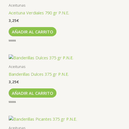
Aceitunas
Aceituna Verdiales 790 gr P.N.E.
3,25
€
AÑADIR AL CARRITO
Valorado
con
0
de
5
Aceitunas
Banderillas Dulces 375 gr P.N.E.
3,25
€
AÑADIR AL CARRITO
Valorado
con
0
de
5
Aceitunas