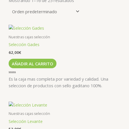
Mostrando 1–16 de 25 resultados
Nuestras cajas selección
Selección Gades
62,00
€
AÑADIR AL CARRITO
Valorado
Es la caja mas completa por variedad y calidad. Una
con
0
seleccion de productos con sello gaditano 100%.
de
5
Nuestras cajas selección
Selección Levante
52,00
€