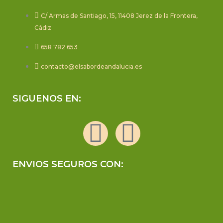
C/ Armas de Santiago, 15, 11408 Jerez de la Frontera,
Cádiz
658 782 653
contacto@elsabordeandalucia.es
SIGUENOS EN:
F
I
a
n
ENVIOS SEGUROS CON:
c
s
e
t