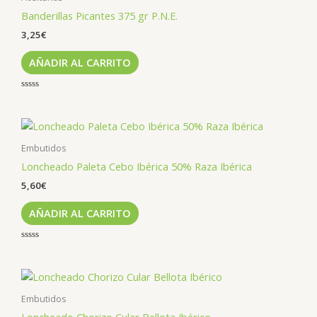
Banderillas Picantes 375 gr P.N.E.
3,25
€
AÑADIR AL CARRITO
Valorado
con
0
de
5
Embutidos
Loncheado Paleta Cebo Ibérica 50% Raza Ibérica
5,60
€
AÑADIR AL CARRITO
Valorado
con
0
de
5
Embutidos
Loncheado Chorizo Cular Bellota Ibérico