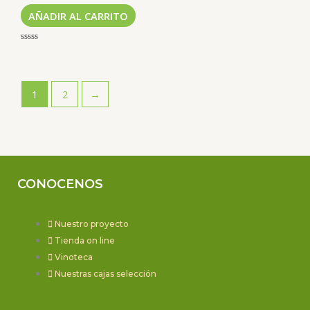
AÑADIR AL CARRITO
Valorado
con
0
de
5
1
2
→
CONOCENOS
Nuestro proyecto
Tienda on line
Vinoteca
Nuestras cajas selección