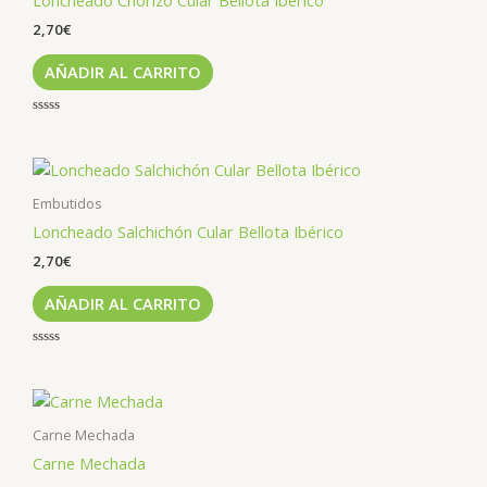
2,70
€
AÑADIR AL CARRITO
Valorado
con
0
de
5
Embutidos
Loncheado Salchichón Cular Bellota Ibérico
2,70
€
AÑADIR AL CARRITO
Valorado
con
0
de
5
Carne Mechada
Carne Mechada