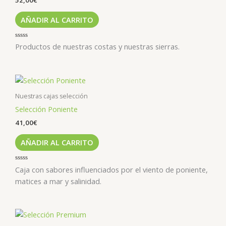
AÑADIR AL CARRITO
Valorado
Productos de nuestras costas y nuestras sierras.
con
0
de
5
Nuestras cajas selección
Selección Poniente
41,00
€
AÑADIR AL CARRITO
Valorado
Caja con sabores influenciados por el viento de poniente,
con
0
matices a mar y salinidad.
de
5