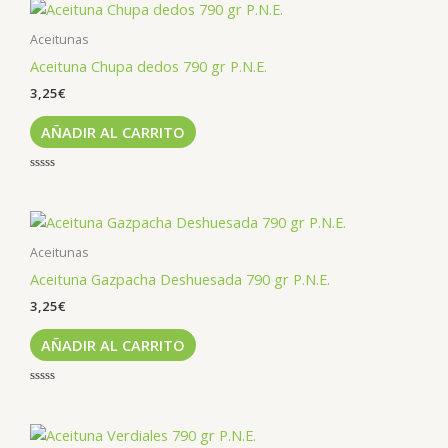
de
5
Aceitunas
Aceituna Chupa dedos 790 gr P.N.E.
3,25
€
AÑADIR AL CARRITO
Valorado
con
0
de
5
Aceitunas
Aceituna Gazpacha Deshuesada 790 gr P.N.E.
3,25
€
AÑADIR AL CARRITO
Valorado
con
0
de
5