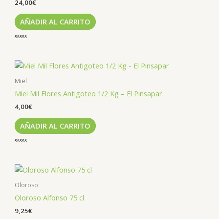
24,00
€
AÑADIR AL CARRITO
Valorado
con
0
de
5
Miel
Miel Mil Flores Antigoteo 1/2 Kg – El Pinsapar
4,00
€
AÑADIR AL CARRITO
Valorado
con
0
de
5
Oloroso
Oloroso Alfonso 75 cl
9,25
€