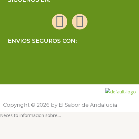
SIGUENOS EN:
F
I
a
n
ENVIOS SEGUROS CON:
c
s
e
t
b
a
o
g
Copyright © 2026 by El Sabor de Andalucía
o
r
Necesito informacion sobre....
k
a