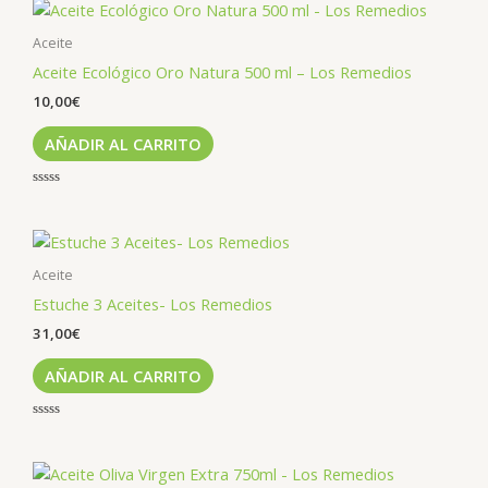
de
5
Aceite
Aceite Ecológico Oro Natura 500 ml – Los Remedios
10,00
€
AÑADIR AL CARRITO
Valorado
con
0
de
5
Aceite
Estuche 3 Aceites- Los Remedios
31,00
€
AÑADIR AL CARRITO
Valorado
con
0
de
5