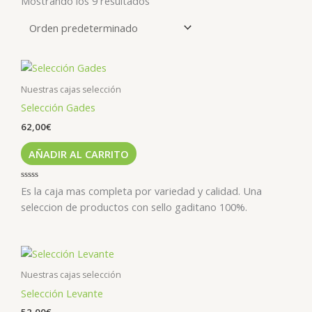
Mostrando los 9 resultados
Nuestras cajas selección
Selección Gades
62,00
€
AÑADIR AL CARRITO
Valorado
Es la caja mas completa por variedad y calidad. Una
con
0
seleccion de productos con sello gaditano 100%.
de
5
Nuestras cajas selección
Selección Levante
52,00
€