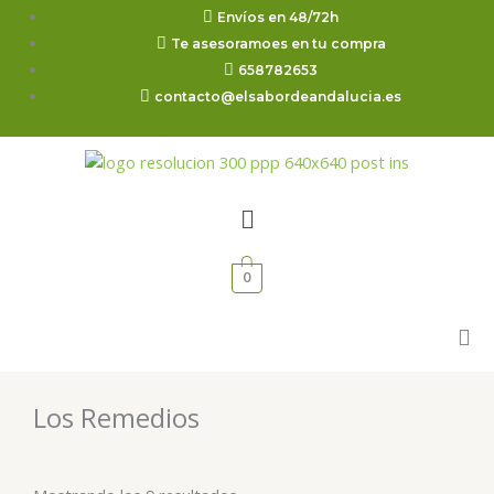
Ir
Envíos en 48/72h
al
Te asesoramoes en tu compra
contenido
658782653
contacto@elsabordeandalucia.es
Menú
0
Los Remedios