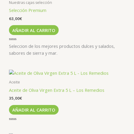
Nuestras cajas selección
Selección Premium
63,00
€
AÑADIR AL CARRITO
Valorado
Seleccion de los mejores productos dulces y salados,
con
0
sabores de sierra y mar.
de
5
Aceite
Aceite de Oliva Virgen Extra 5 L – Los Remedios
35,00
€
AÑADIR AL CARRITO
Valorado
con
0