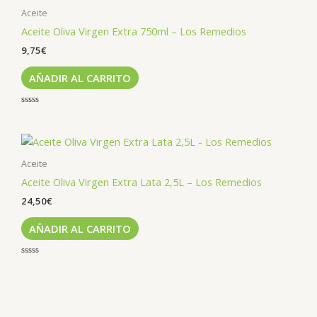
Aceite
Aceite Oliva Virgen Extra 750ml – Los Remedios
9,75
€
AÑADIR AL CARRITO
Valorado
con
0
de
5
Aceite
Aceite Oliva Virgen Extra Lata 2,5L – Los Remedios
24,50
€
AÑADIR AL CARRITO
Valorado
con
0
de
5