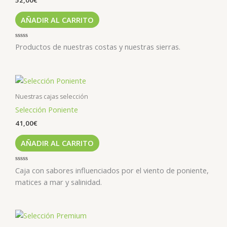
AÑADIR AL CARRITO
Valorado
Productos de nuestras costas y nuestras sierras.
con
0
de
5
Nuestras cajas selección
Selección Poniente
41,00
€
AÑADIR AL CARRITO
Valorado
Caja con sabores influenciados por el viento de poniente,
con
0
matices a mar y salinidad.
de
5