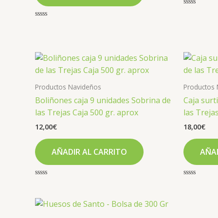
Valorado
con
Valorado
0
con
de
0
5
de
5
Productos Navideños
Productos
Boliñones caja 9 unidades Sobrina de
Caja surt
las Trejas Caja 500 gr. aprox
las Treja
12,00
€
18,00
€
AÑADIR AL CARRITO
AÑAD
Valorado
Valorado
con
con
0
0
de
de
5
5