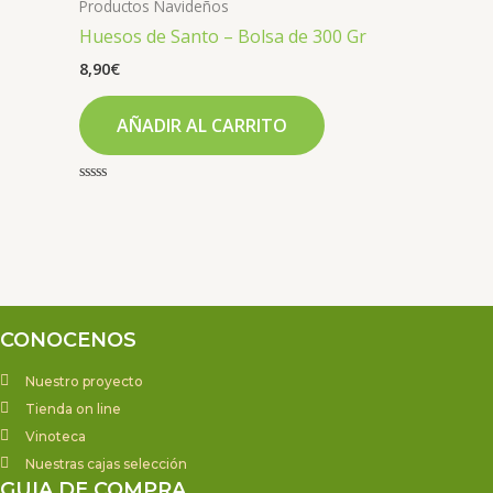
Productos Navideños
Huesos de Santo – Bolsa de 300 Gr
8,90
€
AÑADIR AL CARRITO
Valorado
con
0
de
5
CONOCENOS
Nuestro proyecto
Tienda on line
Vinoteca
Nuestras cajas selección
GUIA DE COMPRA