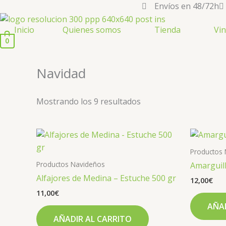
Ir
Envíos en 48/72h
al
Inicio
Quienes somos
Tienda
Vi
contenido
0
Navidad
Mostrando los 9 resultados
Productos
Productos Navideños
Amarguill
Alfajores de Medina – Estuche 500 gr
12,00
€
11,00
€
AÑAD
AÑADIR AL CARRITO