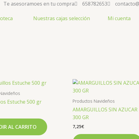
Te asesoramoes en tu compra
658782653
contacto@
noteca
Nuestras cajas selección
Mi cuenta
 Navideños
Productos Navideños
os Estuche 500 gr
AMARGUILLOS SIN AZUCAR
300 GR
7,25
€
IR AL CARRITO