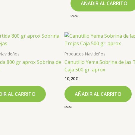
AÑADIR AL CARRITO
Valorado
con
0
de
5
 Navideños
Productos Navideños
ida 800 gr aprox Sobrina de
Canutillo Yema Sobrina de las 
s
Caja 500 gr. aprox
10,20
€
IR AL CARRITO
AÑADIR AL CARRITO
Valorado
con
0
de
5