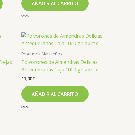
AÑADIR AL CARRITO
Valorado
con
0
de
5
Productos Navideños
Trejas
Polvorones de Almendras Delicias
Antequeranas Caja 1000 gr. aprox
11,00
€
AÑADIR AL CARRITO
Valorado
con
0
de
5