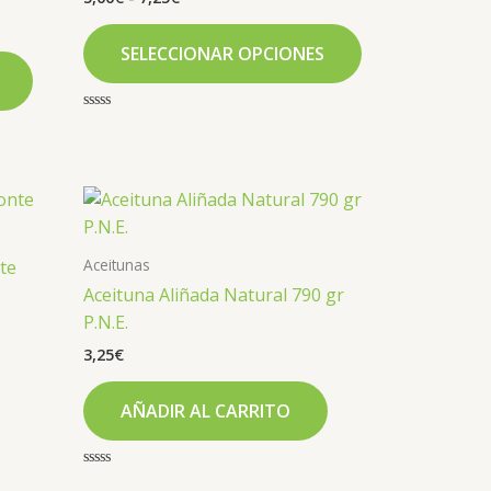
Las
Las
opciones
opciones
SELECCIONAR OPCIONES
se
se
pueden
pueden
elegir
elegir
Valorado
con
en
en
0
de
la
la
5
página
página
de
de
producto
producto
Aceitunas
te
Aceituna Aliñada Natural 790 gr
P.N.E.
3,25
€
AÑADIR AL CARRITO
Valorado