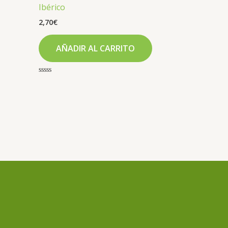
Ibérico
2,70
€
AÑADIR AL CARRITO
Valorado
con
0
de
5