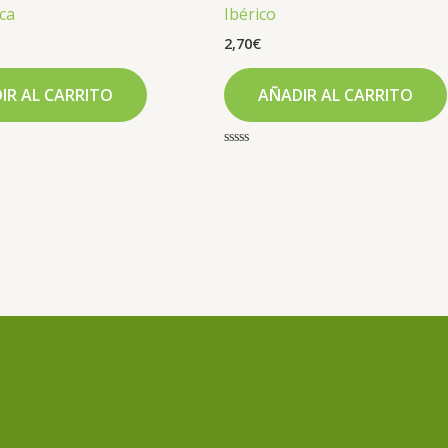
ca
Ibérico
2,70
€
IR AL CARRITO
AÑADIR AL CARRITO
Valorado
con
0
de
5