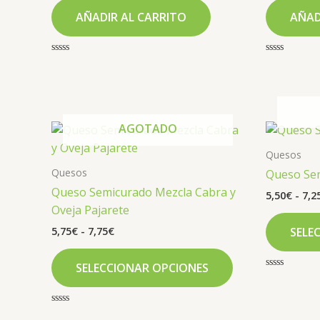
AÑADIR AL CARRITO
AÑAD
Valorado
Valorado
con
con
0
0
de
de
5
5
Rango
AGOTADO
Este
de
producto
precios:
Quesos
tiene
desde
Quesos
Queso Sem
5,75€
múltiples
Queso Semicurado Mezcla Cabra y
hasta
5,50
€
-
7,2
variantes.
7,75€
Oveja Pajarete
Las
5,75
€
-
7,75
€
SELE
opciones
se
SELECCIONAR OPCIONES
pueden
Valorado
con
elegir
0
de
en
Valorado
5