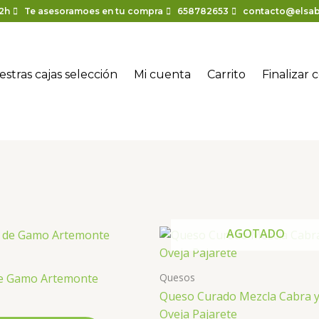
2h
Te asesoramoes en tu compra
658782653
contacto@elsab
stras cajas selección
Mi cuenta
Carrito
Finalizar
Rango
AGOTADO
de
precios:
desde
Quesos
de Gamo Artemonte
6,00€
Queso Curado Mezcla Cabra 
hasta
8,25€
Oveja Pajarete