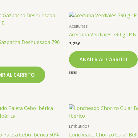
la
página
de
producto
Aceitunas
Aceituna Verdiales 790 gr P.N.
Gazpacha Deshuesada 790
3,25
€
AÑADIR AL CARRITO
IR AL CARRITO
Valorado
con
0
de
5
Embutidos
 Paleta Cebo Ibérica 50%
Loncheado Chorizo Cular Bell