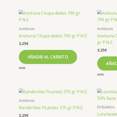
con
la
0
de
página
5
de
producto
Aceitunas
Aceitunas
Aceituna Chupa dedos 790 gr P.N.E.
Aceituna 
gr P.N.E.
3,25
€
3,25
€
AÑADIR AL CARRITO
AÑAD
Valorado
con
Valorado
0
con
de
0
5
de
5
Aceitunas
Embutidos
Banderillas Picantes 375 gr P.N.E.
Loncheado
3,25
€