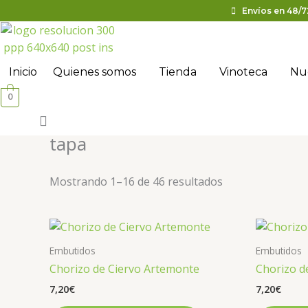
Ir
Envíos en 48/7
al
contenido
Inicio
Quienes somos
Tienda
Vinoteca
Nue
0
tapa
Mostrando 1–16 de 46 resultados
Embutidos
Embutidos
Chorizo de Ciervo Artemonte
Chorizo 
7,20
€
7,20
€