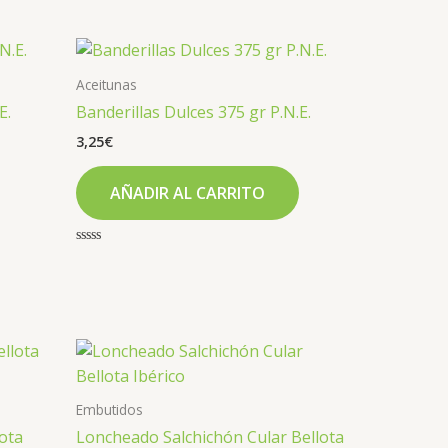
con
0
de
5
Aceitunas
E.
Banderillas Dulces 375 gr P.N.E.
3,25
€
AÑADIR AL CARRITO
Valorado
con
0
de
5
Embutidos
ota
Loncheado Salchichón Cular Bellota