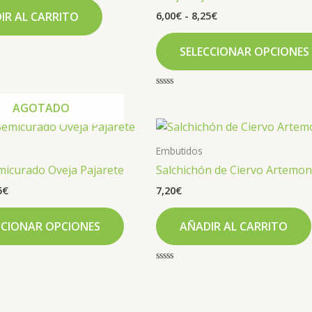
6,00
€
-
8,25
€
IR AL CARRITO
SELECCIONAR OPCIONES
Valorado
con
AGOTADO
0
Rango
de
Este
5
de
producto
precios:
Embutidos
tiene
desde
icurado Oveja Pajarete
Salchichón de Ciervo Artemon
5,50€
múltiples
hasta
5
€
7,20
€
variantes.
7,25€
Las
CCIONAR OPCIONES
AÑADIR AL CARRITO
opciones
se
pueden
Valorado
con
elegir
0
de
en
5