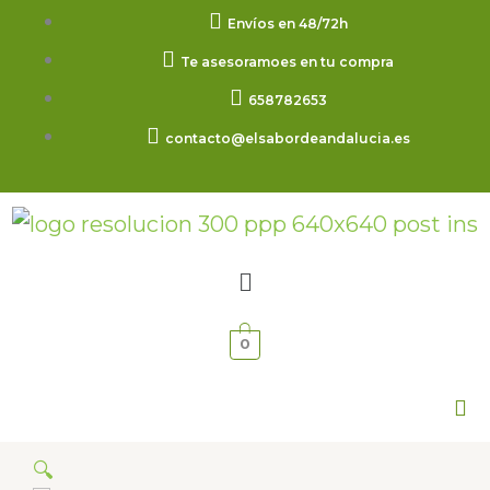
Ir
Envíos en 48/72h
al
Te asesoramoes en tu compra
contenido
658782653
contacto@elsabordeandalucia.es
Menú
0
🔍