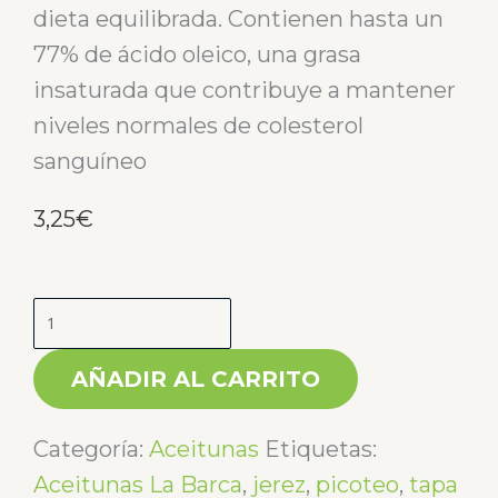
dieta equilibrada. Contienen hasta un
77% de ácido oleico, una grasa
insaturada que contribuye a mantener
niveles normales de colesterol
sanguíneo
3,25
€
Aceituna
Aliñada
AÑADIR AL CARRITO
Natural
790
Categoría:
Aceitunas
Etiquetas:
gr
Aceitunas La Barca
,
jerez
,
picoteo
,
tapa
P.N.E.