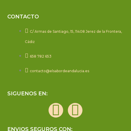
CONTACTO
C/ Armas de Santiago, 15, 11408 Jerez de la Frontera,
Cádiz
658 782 653
contacto@elsabordeandalucia.es
SIGUENOS EN:
F
I
a
n
ENVIOS SEGUROS CON: