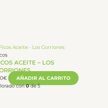
cos
ICOS ACEITE – LOS
ORRIONES
20
€
AÑADIR AL CARRITO
lorado con
0
de 5