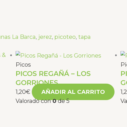
unas La Barca
,
jerez
,
picoteo
,
tapa
Picos
Pi
PICOS REGAÑÁ – LOS
P
GORRIONES
G
1,20
€
AÑADIR AL CARRITO
1,
Valorado con
0
de 5
Va