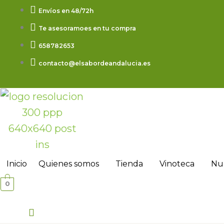
Ir
Banderillas
Envíos en 48/72h
al
Dulces
Te asesoramoes en tu compra
contenido
375
658782653
gr
contacto@elsabordeandalucia.es
P.N.E.
cantidad
Inicio
Quienes somos
Tienda
Vinoteca
Nue
0