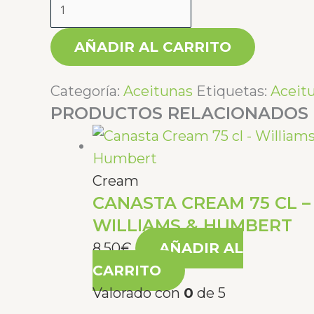
AÑADIR AL CARRITO
Categoría:
Aceitunas
Etiquetas:
Aceit
PRODUCTOS RELACIONADOS
Cream
CANASTA CREAM 75 CL –
WILLIAMS & HUMBERT
8,50
€
AÑADIR AL
CARRITO
Valorado con
0
de 5