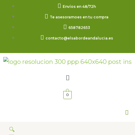
Ir
Envíos en 48/72h
al
Te asesoramoes en tu compra
contenido
658782653
contacto@elsabordeandalucia.es
Menú
0
🔍