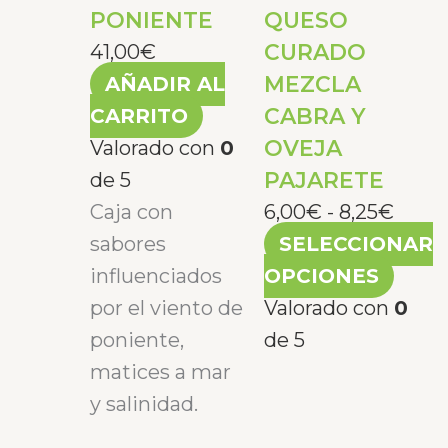
PONIENTE
QUESO
hasta
Las
CURADO
8,25€
opci
41,00
€
MEZCLA
se
AÑADIR AL
CABRA Y
pued
CARRITO
OVEJA
elegi
Valorado con
0
PAJARETE
en
de 5
la
Caja con
6,00
€
-
8,25
€
pági
sabores
SELECCIONAR
de
influenciados
OPCIONES
prod
por el viento de
Valorado con
0
poniente,
de 5
matices a mar
y salinidad.