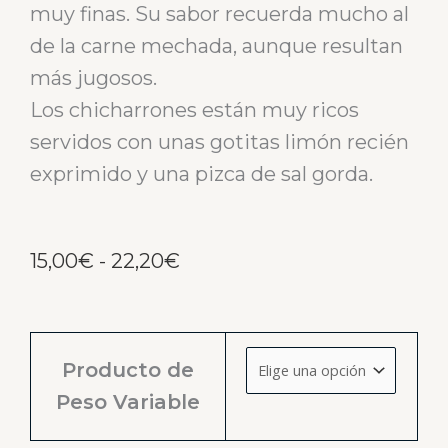
muy finas. Su sabor recuerda mucho al
de la carne mechada, aunque resultan
más jugosos.
Los chicharrones están muy ricos
servidos con unas gotitas limón recién
exprimido y una pizca de sal gorda.
Rango
15,00
€
-
22,20
€
de
precios:
Chicharrón
desde
Producto de
al
15,00€
Peso Variable
corte
hasta
-