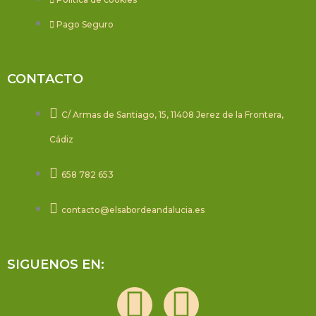
Pago Seguro
CONTACTO
C/ Armas de Santiago, 15, 11408 Jerez de la Frontera,
Cádiz
658 782 653
contacto@elsabordeandalucia.es
SIGUENOS EN:
F
I