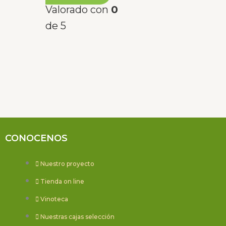
página
Valorado con
0
de
de 5
producto
CONOCENOS
Nuestro proyecto
Tienda on line
Vinoteca
Nuestras cajas selección