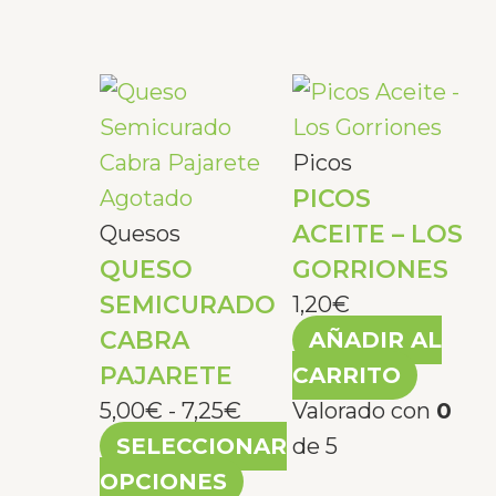
Rango
Este
de
producto
precios:
tiene
Picos
desde
múltiples
PICOS
Agotado
5,00€
variantes.
ACEITE – LOS
Quesos
QUESO
hasta
Las
GORRIONES
SEMICURADO
7,25€
opciones
1,20
€
CABRA
se
AÑADIR AL
PAJARETE
pueden
CARRITO
elegir
5,00
€
-
7,25
€
Valorado con
0
en
SELECCIONAR
de 5
la
OPCIONES