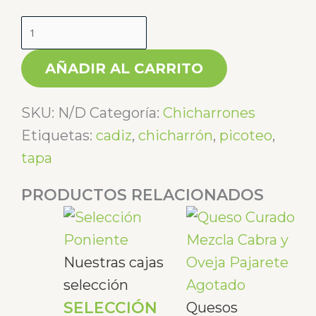
22,20€
La
Serrana
cantidad
AÑADIR AL CARRITO
SKU:
N/D
Categoría:
Chicharrones
Etiquetas:
cadiz
,
chicharrón
,
picoteo
,
tapa
PRODUCTOS RELACIONADOS
Rang
Este
de
prod
preci
tiene
Nuestras cajas
desd
múlti
selección
Agotado
SELECCIÓN
6,00
varia
Quesos