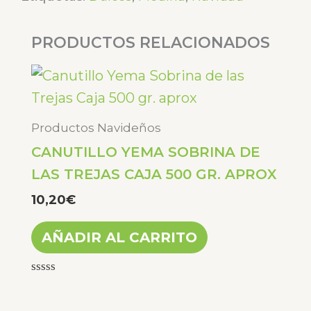
Bolsa
de
PRODUCTOS RELACIONADOS
300
Gr
cantidad
Productos Navideños
CANUTILLO YEMA SOBRINA DE
LAS TREJAS CAJA 500 GR. APROX
10,20
€
AÑADIR AL CARRITO
Valorado
con
0