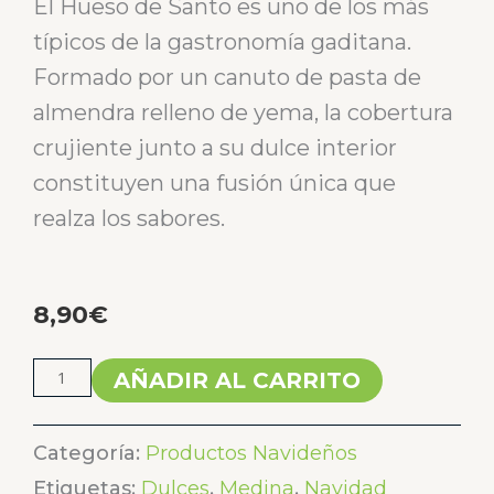
El Hueso de Santo es uno de los más
típicos de la gastronomía gaditana.
Formado por un canuto de pasta de
almendra relleno de yema, la cobertura
crujiente junto a su dulce interior
constituyen una fusión única que
realza los sabores.
8,90
€
Huesos
AÑADIR AL CARRITO
de
Santo
Categoría:
Productos Navideños
-
Etiquetas:
Dulces
,
Medina
,
Navidad