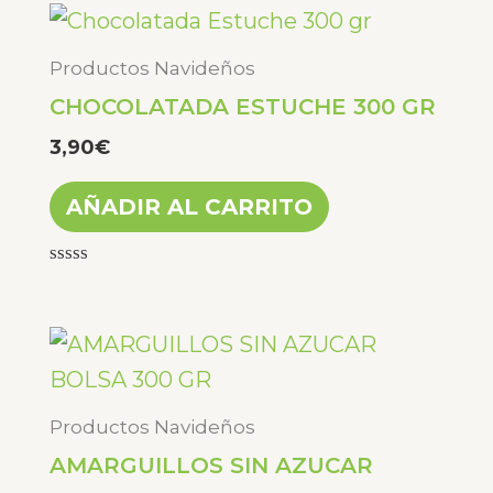
de
5
Productos Navideños
CHOCOLATADA ESTUCHE 300 GR
3,90
€
AÑADIR AL CARRITO
Valorado
con
0
de
5
Productos Navideños
AMARGUILLOS SIN AZUCAR