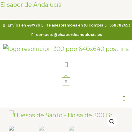
Ir
El sabor de Andalucía
al
contenido
Envíos en 48/72h
Te asesoramoes en tu compra
658782653
contacto@elsabordeandalucia.es
Menú
0