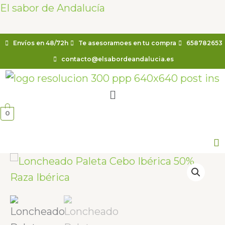
Ir
El sabor de Andalucía
al
contenido
Envíos en 48/72h
Te asesoramoes en tu compra
658782653
contacto@elsabordeandalucia.es
Menú
0
Loncheado
Paleta
Cebo
Ibérica
50%