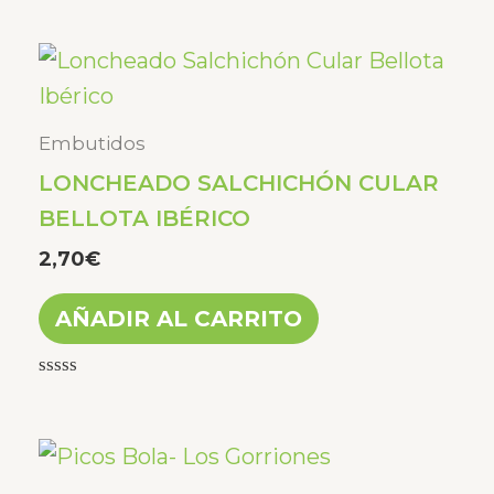
Embutidos
LONCHEADO SALCHICHÓN CULAR
BELLOTA IBÉRICO
2,70
€
AÑADIR AL CARRITO
Valorado
con
0
de
5