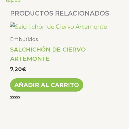
PRODUCTOS RELACIONADOS
Embutidos
SALCHICHÓN DE CIERVO
ARTEMONTE
7,20
€
AÑADIR AL CARRITO
Valorado
con
0
de
5