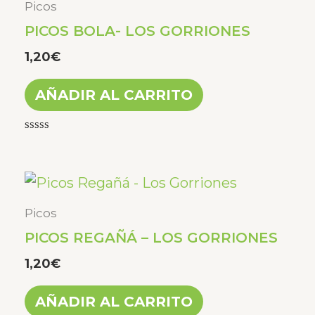
Picos
PICOS BOLA- LOS GORRIONES
1,20
€
AÑADIR AL CARRITO
Valorado
con
0
de
5
Picos
PICOS REGAÑÁ – LOS GORRIONES
1,20
€
AÑADIR AL CARRITO