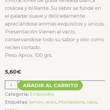
infiltraciones de grasa veteada blanca
rosácea y brillante. Su sabor se funde en
el paladar suave y delicadamente
apreciándose aromas exquisitos y únicos.
Presentación Vienen al vacio,
conservandose todo su sabor y olor como
recien cortado.
Peso Aprox. 100 grs.
5,60
€
AÑADIR AL CARRITO
Categoría:
Embutidos
Etiquetas:
jamón
,
jerez
,
Montesierra
,
tapa
,
tapeo