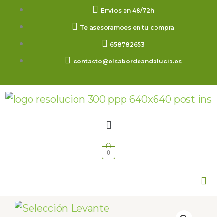
Ir
Envíos en 48/72h
al
Te asesoramoes en tu compra
contenido
658782653
contacto@elsabordeandalucia.es
Menú
0