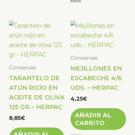
Valorado
con
0
de
5
Conservas
Conservas
MEJILLONES EN
TARANTELO DE
ESCABECHE 4/6
ATÚN ROJO EN
UDS. – HERPAC
ACEITE DE OLIVA
4,25
€
125 GR – HERPAC
AÑADIR AL
8,85
€
CARRITO
AÑADIR AL