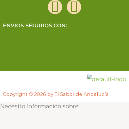
F
I
a
n
ENVIOS SEGUROS CON:
c
s
e
t
b
a
o
g
o
r
Copyright © 2026 by El Sabor de Andalucía
k
a
Necesito informacion sobre....
m