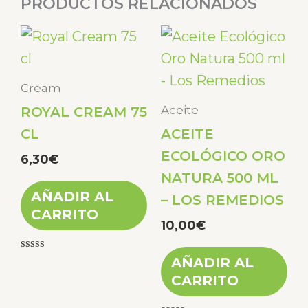
PRODUCTOS RELACIONADOS
Cream
Aceite
ROYAL CREAM 75
CL
ACEITE
ECOLÓGICO ORO
6,30
€
NATURA 500 ML
AÑADIR AL
– LOS REMEDIOS
CARRITO
10,00
€
Valorado
AÑADIR AL
con
CARRITO
0
de
5