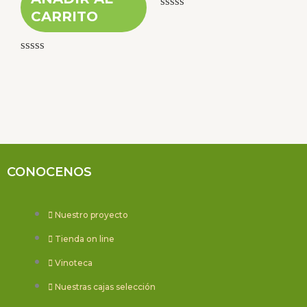
CARRITO
Valorado
con
0
de
Valorado
5
con
0
de
5
CONOCENOS
Nuestro proyecto
Tienda on line
Vinoteca
Nuestras cajas selección